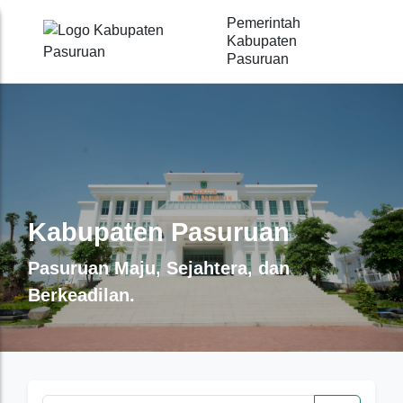
Pemerintah
Kabupaten
Pasuruan
Kabupaten Pasuruan
Kabupaten Pasuruan
Kabupaten Pasuruan
Kabupaten Pasuruan
Pasuruan Maju, Sejahtera, dan
Pasuruan Maju, Sejahtera, dan
Pasuruan Maju, Sejahtera, dan
Pasuruan Maju, Sejahtera, dan
Berkeadilan.
Berkeadilan.
Berkeadilan.
Berkeadilan.