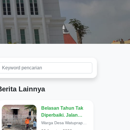
Berita Lainnya
Belasan Tahun Tak
Diperbaiki. Jalan
Poros di Desa
Warga Desa Watuprapat,
Watuprapat Nguling,
Kecamatan Nguling