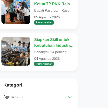
Ketua TP PKK Raih
Penghargaan Di
Bupati Pasuruan, Rusdi
Bidang
Sutejo menegaskan
05 Agustus 2026
bahwa kehadiran orang
Kependudukan dan
Pemerintahan
tua tidak cukup h...
Keluarga Berencana.
Mas Rusdi :
Kehadiran Orang Tua
Siapkan Skill untuk
Tidak Cukup Fisik.
Kebutuhan Industri,
Tapi Kedekatan
64 Pencaker di
Sebanyak 64 pencari
EmosionaL dan
Kabupaten Ikuti
pekerjaan (pencaker) di
04 Agustus 2026
Komunikasi yang
Kabupaten Pasuruan,
Pelatihan Vokasi
Pemerintahan
mengikuti Pelati...
Hangat
Nasional
Kategori
Agrowisata