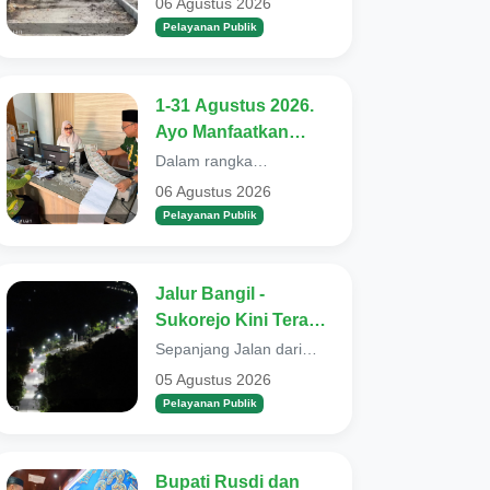
06 Agustus 2026
berucap syukur. Sebab
Kini Dibangun
Pelayanan Publik
selama 14 tahun t...
Kembali
1-31 Agustus 2026.
Ayo Manfaatkan
Layanan
Dalam rangka
Pembebasan Pajak
menyambut Hari Ulang
06 Agustus 2026
Tahun (HUT) ke-81
Daerah
Pelayanan Publik
Kemerdekaan Republik
Indones...
Jalur Bangil -
Sukorejo Kini Terang
Benderang. Pemkab
Sepanjang Jalan dari
Pasuruan Selesai
Bangil - Sukorejo, kini tak
05 Agustus 2026
lagi suram alias terang
Bangun 385 PJU
Pelayanan Publik
bendera...
Smart System
Bupati Rusdi dan